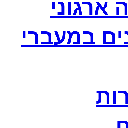
 ארגוני
נים במעברי
רות
ח