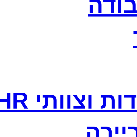
בודה
ת וצוותי HR
יירה