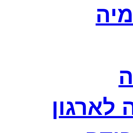
מיה
ה
לארגון