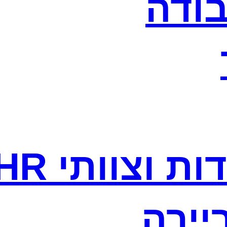
בודה
ת וצוותי HR
יירה