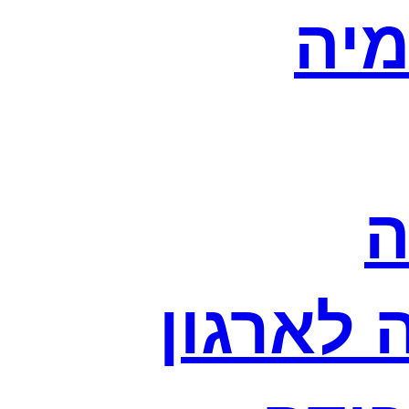
מיה
ה
לארגון