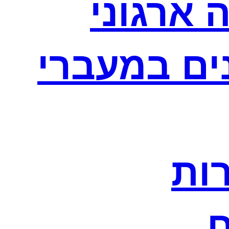
 ארגוני
נים במעברי
רות
ח