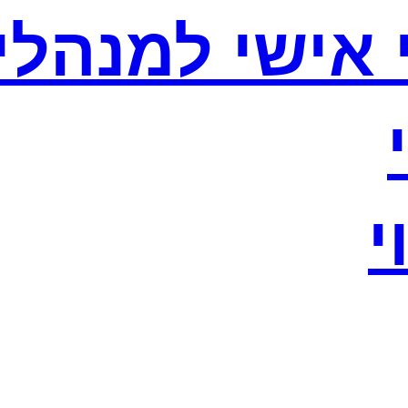
וי אישי למנהלי
י