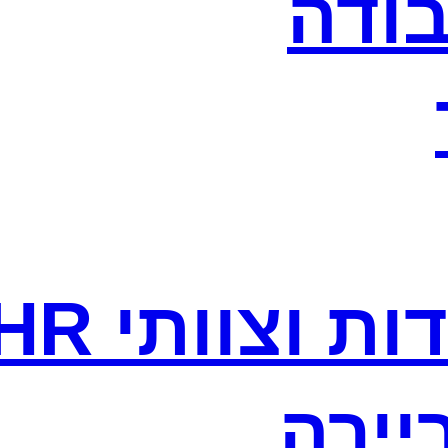
בודה
ת וצוותי HR
יירה