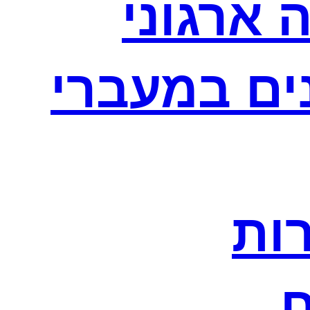
 ארגוני
נים במעברי
רות
ח