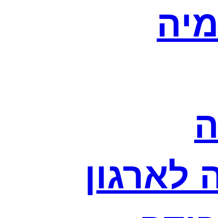
מיה
ה
לארגון