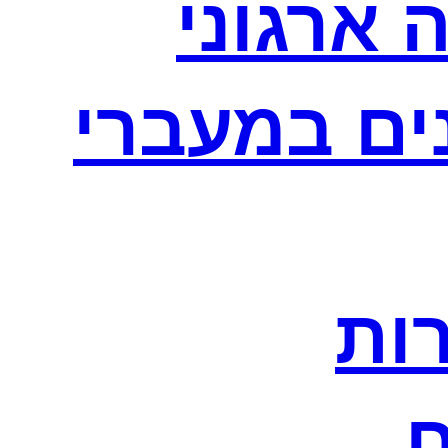
 ארגוני
נים במעברי
רות
ח