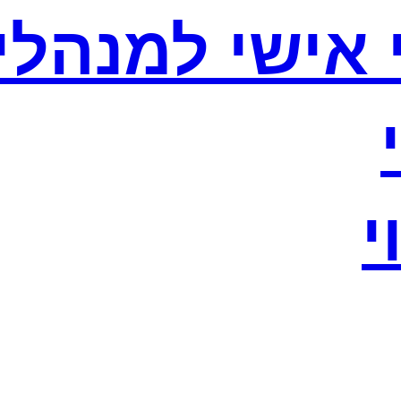
וי אישי למנהלי
י