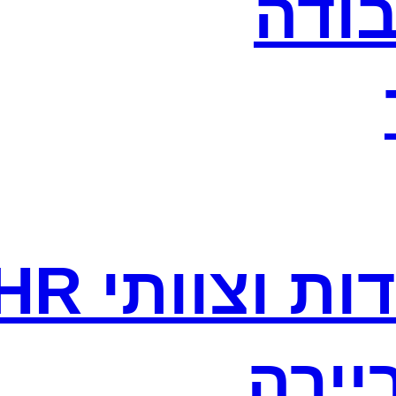
בודה
ת וצוותי HR
יירה