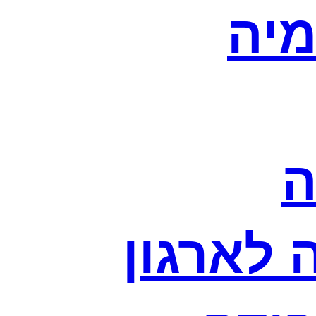
מיה
ה
לארגון