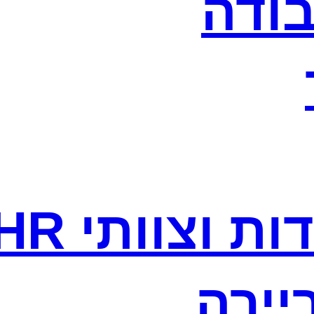
בודה
ת וצוותי HR
יירה