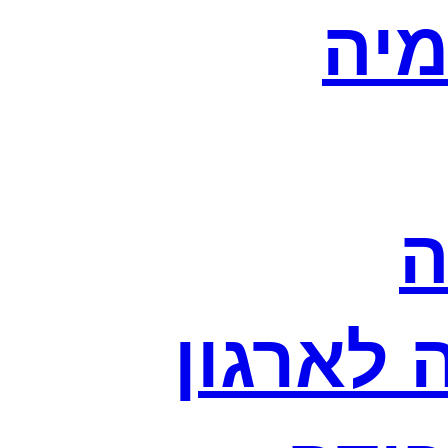
מיה
ה
לארגון