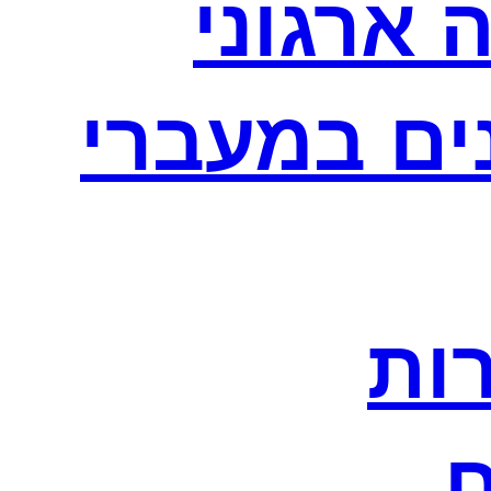
 ארגוני
נים במעברי
רות
ח