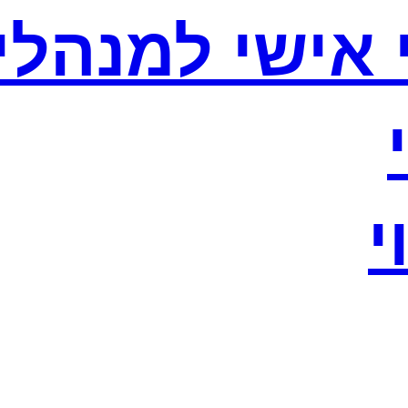
וי אישי למנהלי
י