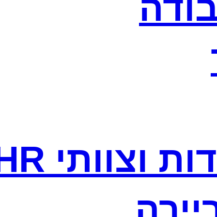
בודה
ת וצוותי HR
יירה