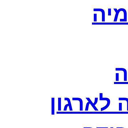
מיה
ה
לארגון