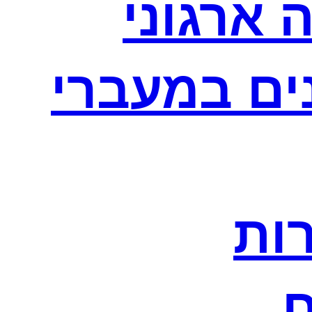
 ארגוני
נים במעברי
רות
ח