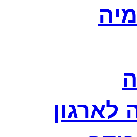
מיה
ה
לארגון