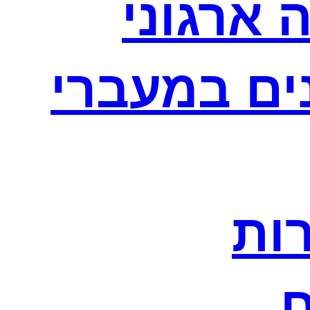
 ארגוני
נים במעברי
רות
ח