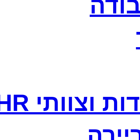
בודה
ת וצוותי HR
יירה